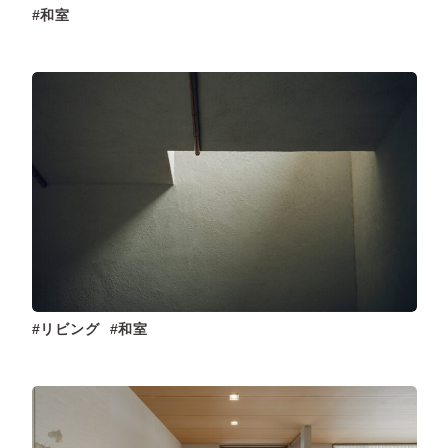
和室
リビング
和室