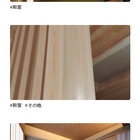
和室
和室
その他