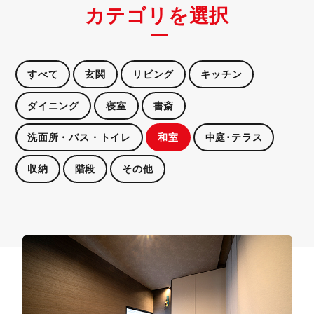
カテゴリを選択
すべて
玄関
リビング
キッチン
ダイニング
寝室
書斎
洗面所・バス・トイレ
和室
中庭･テラス
収納
階段
その他