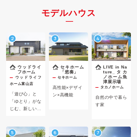
モデルハウス
2
3
4
ウッドライ
セキホーム
LIVE in Na
フホーム
「悠奏」
ture_タカ
ノホーム魚
ウッドライフ
セキホーム
津展示場
ホーム富山店
高性能×デザイ
タカノホーム
「遊び心」と
ン×高機能
自然の中で暮ら
「ゆとり」がな
す家
じむ、新しい暮
らし方
5
6
7