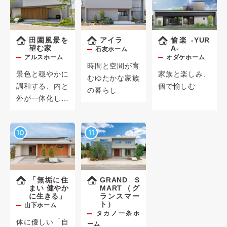
田園風景を
アイラ
愉楽 -YUR
望む家
A-
石友ホーム
アルスホーム
オダケホーム
時間と空間が育
景色と穏やかに
家族と楽しみ、
むゆたかな家族
調和する、内と
個で愉しむ
の暮らし
外が一体化した
開放感のある暮
らしをご提案
10
11
「無垢に住
GRAND S
まい 健やか
MART（グ
に生きる」
ランスマー
ト）
山下ホーム
タカノ一条ホ
体に優しい「自
ーム