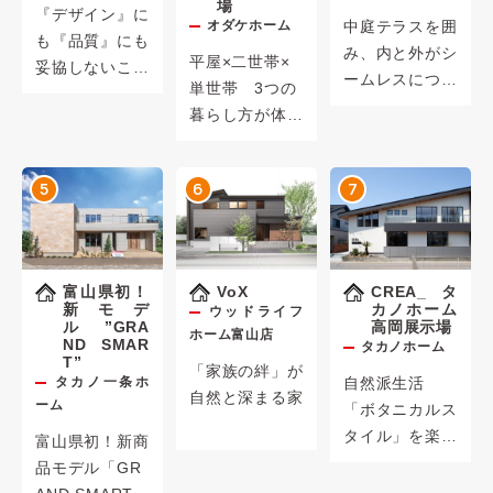
場
『デザイン』に
オダケホーム
中庭テラスを囲
も『品質』にも
み、内と外がシ
平屋×二世帯×
妥協しないこだ
ームレスにつな
単世帯 3つの
わりを追求した
がる開放的な暮
暮らし方が体感
家
らしをご提案。
できます。
5
6
7
富山県初！
VoX
CREA_タ
新モデ
カノホーム
ウッドライフ
ル ”GRA
高岡展示場
ホーム富山店
ND SMAR
タカノホーム
T”
「家族の絆」が
タカノ一条ホ
自然派生活
自然と深まる家
ーム
「ボタニカルス
タイル」を楽し
富山県初！新商
む家
品モデル「GR