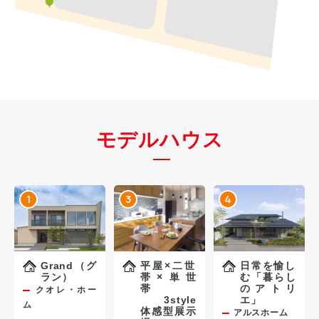
モデルハウス
1
3
4
Grand（グ
平屋×二世
日常を愉し
ラン）
帯×単世
む「暮らし
帯
のアトリ
クオレ・ホー
3style
エ」
ム
体感型展示
アルスホーム