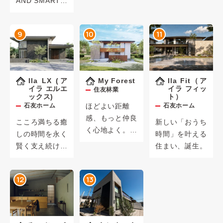
AND SMART」
グランドオープ
ン
9
10
11
Ila LX (ア
My Forest
Ila Fit（ア
イラ エルエ
イラ フィッ
住友林業
ックス)
ト）
石友ホーム
ほどよい距離
石友ホーム
感、もっと仲良
こころ満ちる癒
新しい「おうち
く心地よく。木
しの時間を永く
時間」を叶える
でつくる住宅。
賢く支え続ける
住まい、誕生。
邸宅
12
13