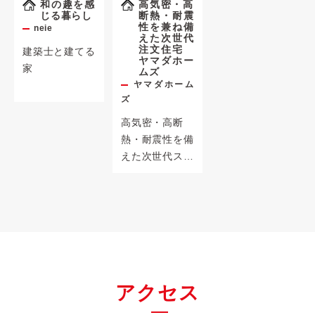
和の趣を感
高気密・高
じる暮らし
断熱・耐震
性を兼ね備
neie
えた次世代
注文住宅
建築士と建てる
ヤマダホー
家
ムズ
ヤマダホーム
ズ
高気密・高断
熱・耐震性を備
えた次世代スマ
ートハウスが体
感できるモデル
ハウス
アクセス