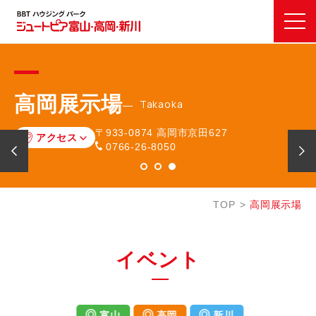
高岡展示場
Takaoka
〒933-0874
高岡市京田627
アクセス
0766-26-8050
TOP
高岡展示場
イベント
富山
高岡
新川