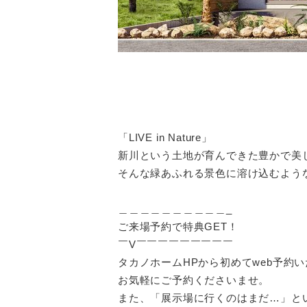
「LIVE in Nature」
新川という土地が育んできた豊かで美
そんな緑あふれる景色に溶け込むよう
＿＿＿＿＿＿＿＿＿＿_
ご来場予約で特典GET！
￣V￣￣￣￣￣￣￣￣￣
タカノホームHPから初めてweb予約
お気軽にご予約くださいませ。
また、「展示場に行くのはまだ…」と