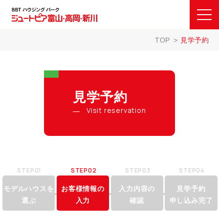
TOP
見学予約
見学予約
Visit reservation
STEP01
STEP02
STEP03
STEP04
モデルハウスを
お客様情報の
入力内容の
見学予約
選ぶ
入力
確認
申し込み完了