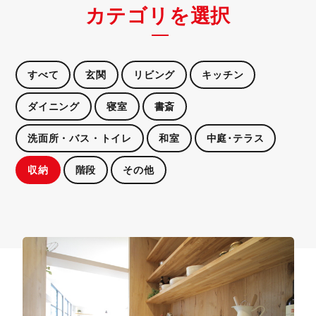
カテゴリを選択
すべて
玄関
リビング
キッチン
ダイニング
寝室
書斎
洗面所・バス・トイレ
和室
中庭･テラス
収納
階段
その他