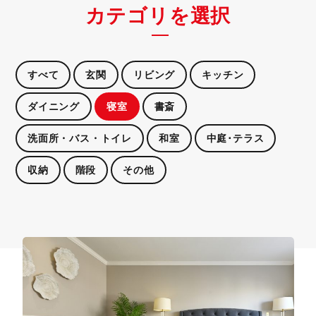
カテゴリを選択
すべて
玄関
リビング
キッチン
ダイニング
寝室
書斎
洗面所・バス・トイレ
和室
中庭･テラス
収納
階段
その他