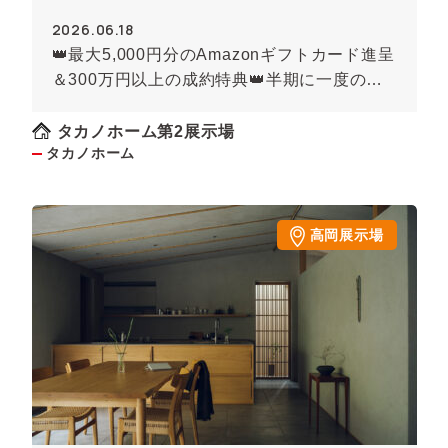
2026.06.18
👑最大5,000円分のAmazonギフトカード進呈
＆300万円以上の成約特典👑半期に一度の決
算プレミアムキャンペーン 開催！【タカノホ
ーム】
タカノホーム第2展示場
タカノホーム
高岡展示場