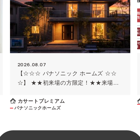
2026.08.07
【☆☆☆ パナソニック ホームズ ☆☆
☆】 ★★初来場の方限定！★★来場予
約でQUOカード最大8000円のチャン
ス！！(条件があります）
カサートプレミアム
パナソニックホームズ