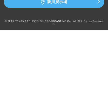
新川展示場
© 2015 TOYAMA TELEVISION BROADCASTING Co.,ltd. ALL Rights Reserve
d.