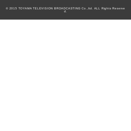
© 2015 TOYAMA TELEVISION BROADCASTING Co.,ltd. ALL Rights Reserve
d.