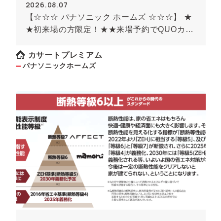
2026.08.07
【☆☆☆ パナソニック ホームズ ☆☆☆】 ★
★初来場の方限定！★★来場予約でQUOカー
ド最大8000円のチャンス！！(条件がありま
す）
カサートプレミアム
パナソニックホームズ