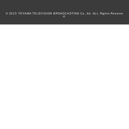
© 2015 TOYAMA TELEVISION BROADCASTING Co.,ltd. ALL Rights Reserve
d.