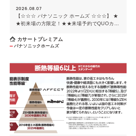
2026.08.07
【☆☆☆ パナソニック ホームズ ☆☆☆】 ★
★初来場の方限定！★★来場予約でQUOカー
ド最大8000円のチャンス！！(条件がありま
す）
カサートプレミアム
パナソニックホームズ