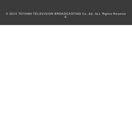
© 2015 TOYAMA TELEVISION BROADCASTING Co.,ltd. ALL Rights Reserve
d.