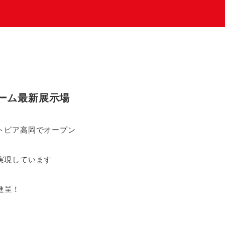
ーム最新展示場
トピア高岡でオープン
実現しています
分進呈！