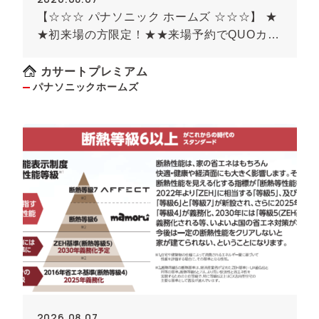
【☆☆☆ パナソニック ホームズ ☆☆☆】 ★
★初来場の方限定！★★来場予約でQUOカー
ド最大8000円のチャンス！！(条件がありま
す）
カサートプレミアム
パナソニックホームズ
2026.08.07