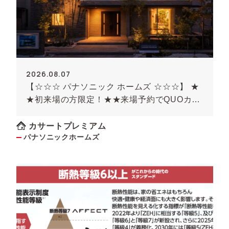
2026.08.07
【☆☆☆ パナソニック ホームズ ☆☆☆】 ★
★初来場の方限定！★★来場予約でQUOカー
ド最大8000円のチャンス！！(条件がありま
す）
カサートプレミアム
パナソニックホームズ