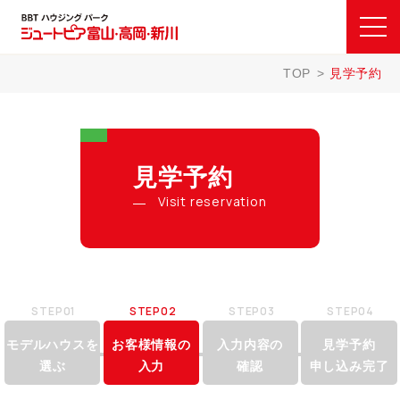
TOP
見学予約
見学予約
Visit reservation
STEP01
STEP02
STEP03
STEP04
モデルハウスを
お客様情報の
入力内容の
見学予約
選ぶ
入力
確認
申し込み完了