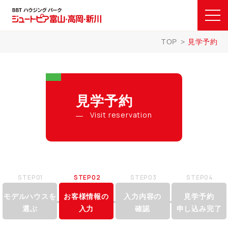
TOP
見学予約
見学予約
Visit reservation
STEP01
STEP02
STEP03
STEP04
モデルハウスを
お客様情報の
入力内容の
見学予約
選ぶ
入力
確認
申し込み完了