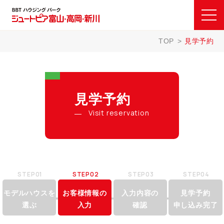
TOP
見学予約
見学予約
Visit reservation
STEP01
STEP02
STEP03
STEP04
モデルハウスを
お客様情報の
入力内容の
見学予約
選ぶ
入力
確認
申し込み完了