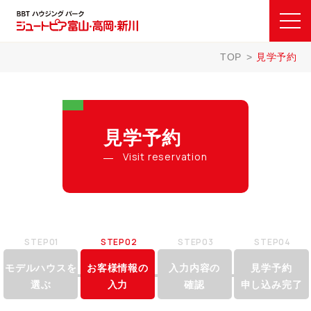
TOP
見学予約
見学予約
Visit reservation
STEP01
STEP02
STEP03
STEP04
モデルハウスを
お客様情報の
入力内容の
見学予約
選ぶ
入力
確認
申し込み完了