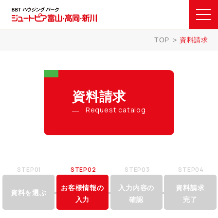
TOP
資料請求
資料請求
Request catalog
STEP01
STEP02
STEP03
STEP04
お客様情報の
入力内容の
資料請求
資料を選ぶ
入力
確認
完了