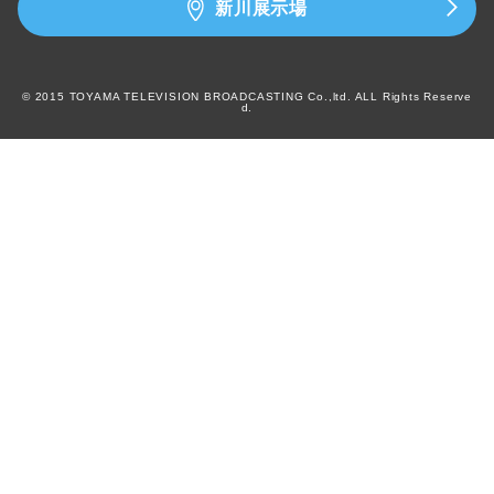
新川展示場
© 2015 TOYAMA TELEVISION BROADCASTING Co.,ltd. ALL Rights Reserve
d.