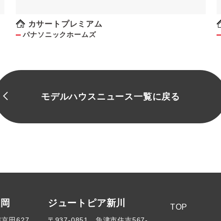
壁タイル「キラテック」
カサートプレミアム
パナソニックホームズ
モデルハウスニュース一覧に戻る
高岡
ジュートピア新川
TOP
市京田627
〒937-0851 魚津市住吉567-