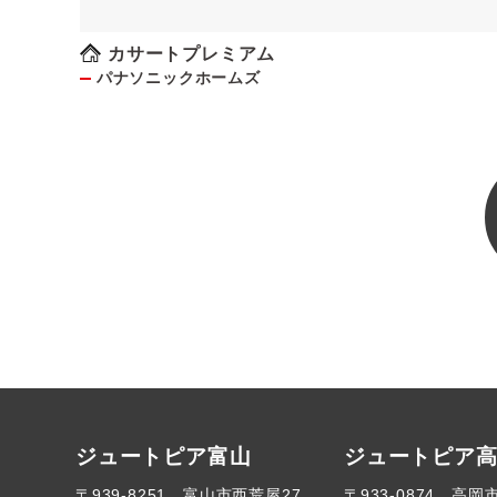
限定（条件あり）★
カサートプレミアム
パナソニックホームズ
ジュートピア富山
ジュートピア
〒939-8251 富山市西荒屋27
〒933-0874 高岡