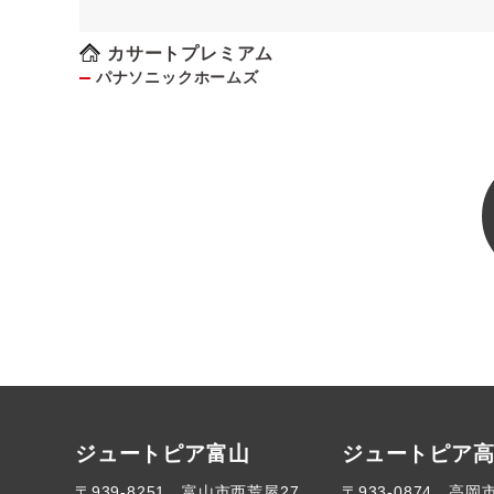
ゅう快適に！～《予約制》
カサートプレミアム
パナソニックホームズ
ジュートピア富山
ジュートピア
〒939-8251 富山市西荒屋27
〒933-0874 高岡