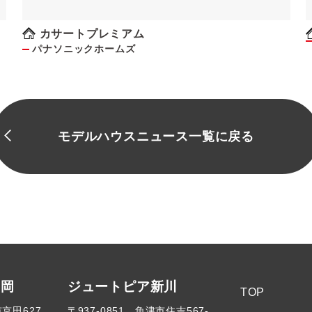
約でQUOカード最大8000円のチャン
ス！！(条件があります）
カサートプレミアム
パナソニックホームズ
モデルハウスニュース一覧に戻る
高岡
ジュートピア新川
TOP
市京田627
〒937-0851 魚津市住吉567-