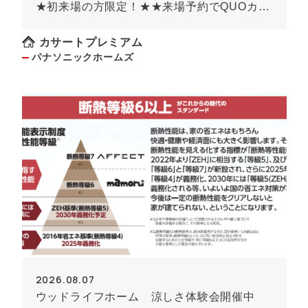
★初来場の方限定！★★来場予約でQUOカー
ド最大8000円のチャンス！！(条件がありま
す）
カサートプレミアム
パナソニックホームズ
2026.08.07
ウッドライフホーム 涼しさ体験会開催中