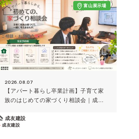
富山展示場
2026.08.07
【アパート暮らし卒業計画】子育て家
族のはじめての家づくり相談会｜成友
建設
成友建設
成友建設