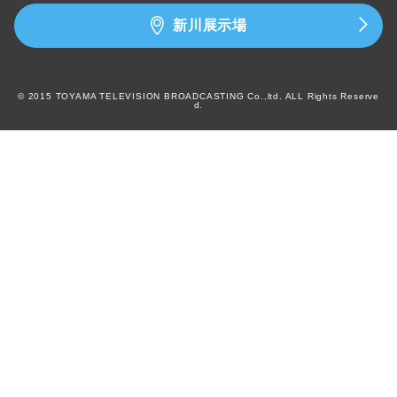
新川展示場
© 2015 TOYAMA TELEVISION BROADCASTING Co.,ltd. ALL Rights Reserve
d.