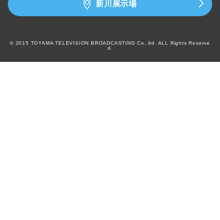
新川展示場
© 2015 TOYAMA TELEVISION BROADCASTING Co.,ltd. ALL Rights Reserve
d.