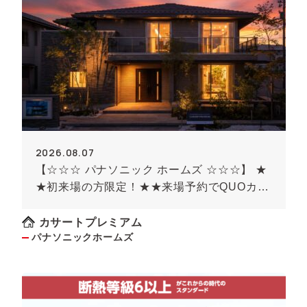
2026.08.07
【☆☆☆ パナソニック ホームズ ☆☆☆】 ★
★初来場の方限定！★★来場予約でQUOカー
ド最大8000円のチャンス！！(条件がありま
す）
カサートプレミアム
パナソニックホームズ