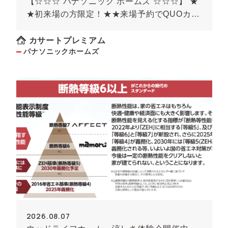
【☆☆☆ パナソニック ホームズ ☆☆☆】 ★
★初来場の方限定！★★来場予約でQUOカー
ド最大8000円のチャンス！！(条件がありま
す）
カサートプレミアム
パナソニックホームズ
2026.08.07