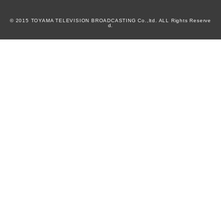
© 2015 TOYAMA TELEVISION BROADCASTING Co.,ltd. ALL Rights Reserve
d.