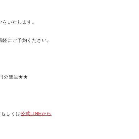
いをいたします。
気軽にご予約ください。
0円分進呈★★
1）もしくは
公式LINEから