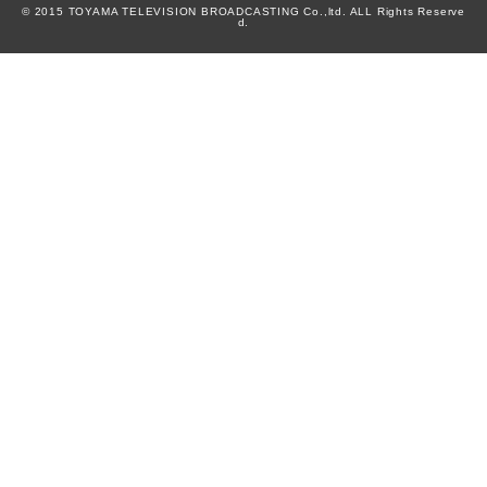
© 2015 TOYAMA TELEVISION BROADCASTING Co.,ltd. ALL Rights Reserve
d.