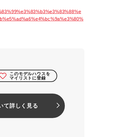
e3%83%99%e3%83%b3%e3%83%88%e
8b%e5%ad%a6%e4%bc%9a%e3%80%
このモデルハウスを
マイリストに登録
いて詳しく見る