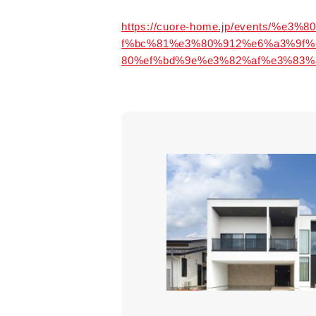
https://cuore-home.jp/events
f%bc%81%e3%80%912%e6%a3%9f
80%ef%bd%9e%e3%82%af%e3%83%