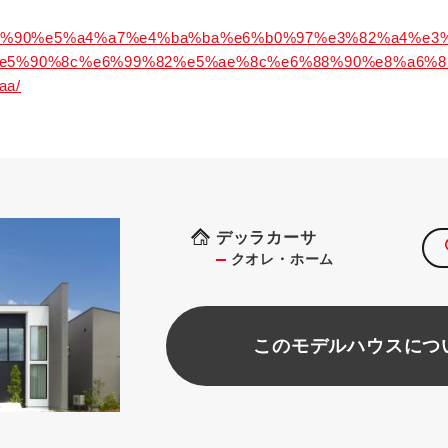
/%e3%80%90%e5%a4%a7%e4%ba%ba%e6%b0%97%e3%82%a4%
%e5%90%8c%e6%99%82%e5%ae%8c%e6%88%90%e8%a6%
aa/
デッラカーサ
クオレ・ホーム
このモデルハウスにつ