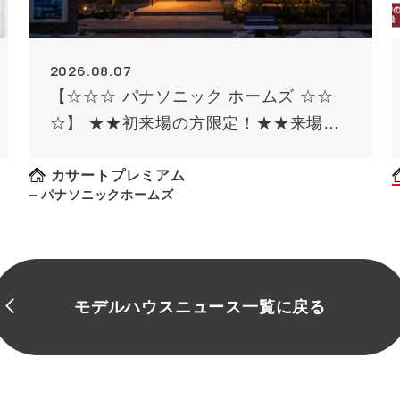
2026.08.07
【☆☆☆ パナソニック ホームズ ☆☆
☆】 ★★初来場の方限定！★★来場予
約でQUOカード最大8000円のチャン
ス！！(条件があります）
カサートプレミアム
パナソニックホームズ
モデルハウスニュース一覧に戻る