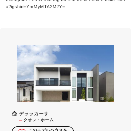
a?igshid=YmMyMTA2M2Y=
デッラカーサ
クオレ・ホーム
このモデルハウスを