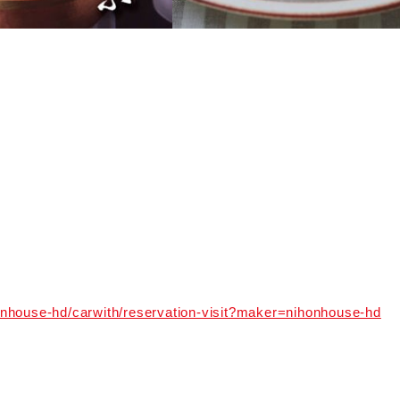
onhouse-hd/carwith/reservation-visit?maker=nihonhouse-hd