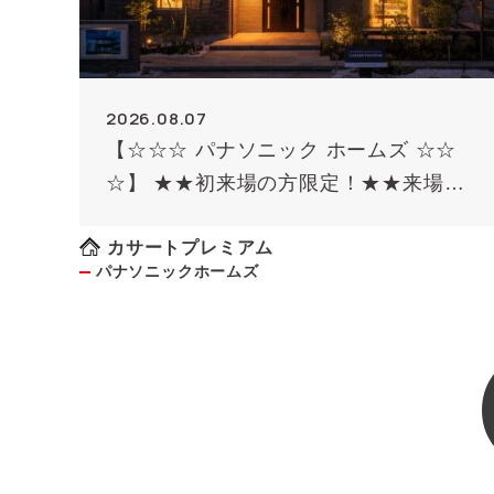
2026.08.07
【☆☆☆ パナソニック ホームズ ☆☆
☆】 ★★初来場の方限定！★★来場予
約でQUOカード最大8000円のチャン
ス！！(条件があります）
カサートプレミアム
パナソニックホームズ