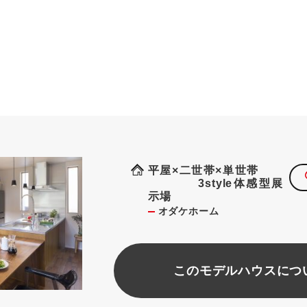
平屋×二世帯×単世帯
3style体感型展
示場
オダケホーム
このモデルハウスにつ