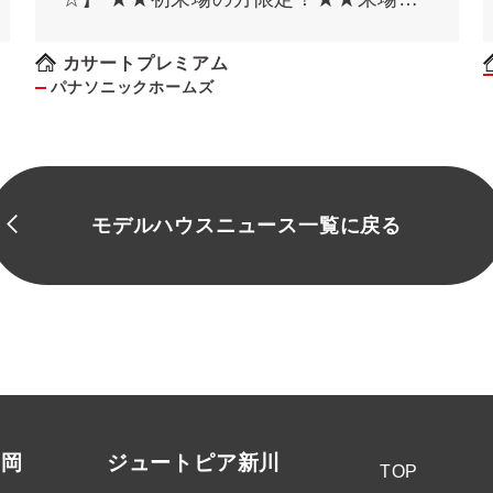
約でQUOカード最大8000円のチャン
ス！！(条件があります）
カサートプレミアム
パナソニックホームズ
モデルハウスニュース一覧に戻る
高岡
ジュートピア新川
TOP